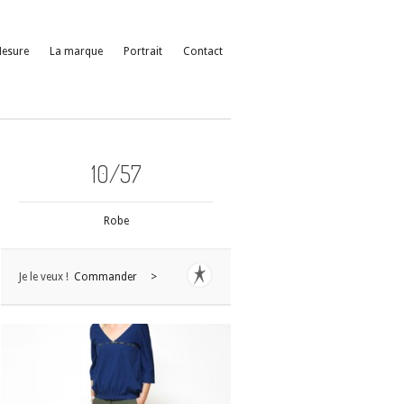
Mesure
La marque
Portrait
Contact
10/57
Robe
Je le veux !
Commander >